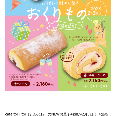
cafe toi・toi（とわとわ）のNEWお菓子4種!!が2月3日より発売