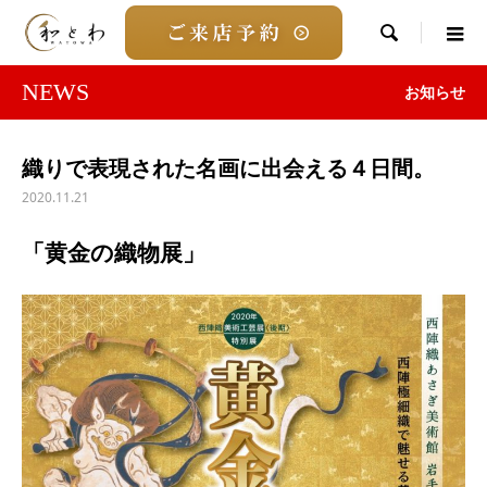

NEWS
お知らせ
織りで表現された名画に出会える４日間。
2020.11.21
「黄金の織物展」